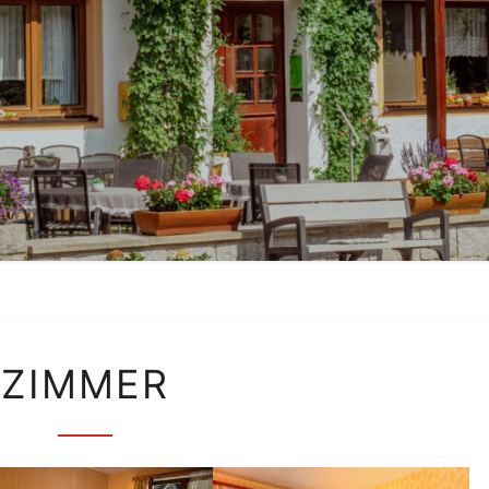
ZUMW
Landhaus
Pension Zum
Waffenschmied
ZIMMER
ZIMMER